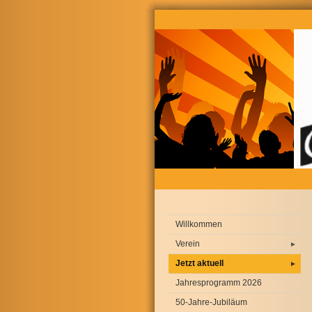
Willkommen
Verein
►
Jetzt aktuell
►
Jahresprogramm 2026
50-Jahre-Jubiläum