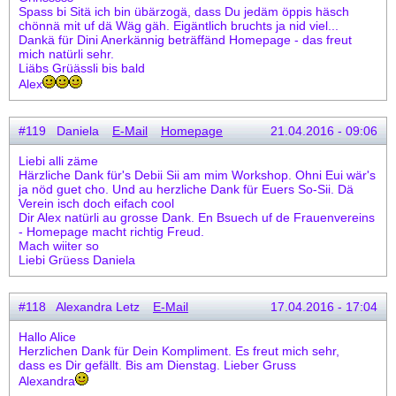
Spass bi Sitä ich bin übärzogä, dass Du jedäm öppis häsch
chönnä mit uf dä Wäg gäh. Eigäntlich bruchts ja nid viel...
Dankä für Dini Anerkännig beträffänd Homepage - das freut
mich natürli sehr.
Liäbs Grüässli bis bald
Alex
#119 Daniela
E-Mail
Homepage
21.04.2016 - 09:06
Liebi alli zäme
Härzliche Dank für's Debii Sii am mim Workshop. Ohni Eui wär's
ja nöd guet cho. Und au herzliche Dank für Euers So-Sii. Dä
Verein isch doch eifach cool
Dir Alex natürli au grosse Dank. En Bsuech uf de Frauenvereins
- Homepage macht richtig Freud.
Mach wiiter so
Liebi Grüess Daniela
#118 Alexandra Letz
E-Mail
17.04.2016 - 17:04
Hallo Alice
Herzlichen Dank für Dein Kompliment. Es freut mich sehr,
dass es Dir gefällt. Bis am Dienstag. Lieber Gruss
Alexandra