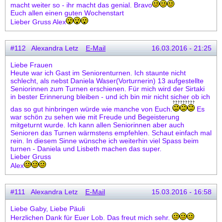
macht weiter so - ihr macht das genial. Bravo
Euch allen einen guten Wochenstart
Lieber Gruss Alex
#112 Alexandra Letz
E-Mail
16.03.2016 - 21:25
Liebe Frauen
Heute war ich Gast im Seniorenturnen. Ich staunte nicht
schlecht, als nebst Daniela Waser(Vorturnerin) 13 aufgestellte
Seniorinnen zum Turnen erschienen. Für mich wird der Sirtaki
in bester Erinnerung bleiben - und ich bin mir nicht sicher ob ich
das so gut hinbringen würde wie manche von Euch.
Es
war schön zu sehen wie mit Freude und Begeisterung
mitgeturnt wurde. Ich kann allen Seniorinnen aber auch
Senioren das Turnen wärmstens empfehlen. Schaut einfach mal
rein. In diesem Sinne wünsche ich weiterhin viel Spass beim
turnen - Daniela und Lisbeth machen das super.
Lieber Gruss
Alex
#111 Alexandra Letz
E-Mail
15.03.2016 - 16:58
Liebe Gaby, Liebe Päuli
Herzlichen Dank für Euer Lob. Das freut mich sehr.