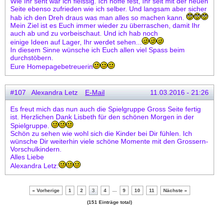
Wie Ihr seht war ich fleissig. Ich hoffe fest, Ihr seit mit der neuen
Seite ebenso zufrieden wie ich selber. Und langsam aber sicher
hab ich den Dreh draus was man alles so machen kann.
Mein Ziel ist es Euch immer wieder zu überraschen, damit Ihr
auch ab und zu vorbeischaut. Und ich hab noch
einige Ideen auf Lager, Ihr werdet sehen...
In diesem Sinne wünsche ich Euch allen viel Spass beim
durchstöbern.
Eure Homepagebetreuerin
#107 Alexandra Letz
E-Mail
11.03.2016 - 21:26
Es freut mich das nun auch die Spielgruppe Gross Seite fertig
ist. Herzlichen Dank Lisbeth für den schönen Morgen in der
Spielgruppe.
Schön zu sehen wie wohl sich die Kinder bei Dir fühlen. Ich
wünsche Dir weiterhin viele schöne Momente mit den Grossern-
Vorschulkindern.
Alles Liebe
Alexandra Letz:
...
« Vorherige
1
2
3
4
9
10
11
Nächste »
(151 Einträge total)