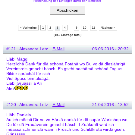
Freischaltung des Eintrages durch den Betreiber.
...
« Vorherige
1
2
3
4
9
10
11
Nächste »
(151 Einträge total)
#121 Alexandra Letz
E-Mail
06.06.2016 - 20:32
Liäbi Mäggi
Herzlichä Dank für diä schönä Fotänä wo Du vo dä diesjährigä
Vereinsreis gmacht häsch. Es gseht nachämä schönä Tag us.
Bilder sprächät für sich....
Viel Spass bim aluägä.
Liäbi Grüässli a Alli
Alex
#120 Alexandra Letz
E-Mail
21.04.2016 - 13:52
Liäbi Daniela
Au ich möchti Dir no vo Härzä dankä für dä supär Workshop wo
Du für dä Frauäverein gmacht häsch. I Zuäkunft wird ich
müässä schmunzlä wänn i Frösch und Schildkrotä wirdä gseh.
Grinsssss