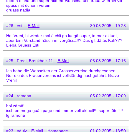
fotänä dinnä und super aktuell. wünschä üch frauä witerhin vill
spass mit üchem verein.
gruäss nadia
#26 esti
E-Mail
30.05.2005 - 19:28
Hoi Vreni, bi wieder mal ä chli go luegä,super, immer aktuell,
aber bim Vorstand häsch mi vergässä!!? Das git dä äs Kafi???
Liebä Gruess Esti
#25 Fredi, Breukholz 11
E-Mail
06.03.2005 - 17:16
Ich habe die Webseiten der Grosservereine durchgesehen.
Nur die des Frauenvereins ist vollständig nachgeführt. Bravo
Vreni!
#24 ramona
05.02.2005 - 17:09
hoi zämä!!
isch en mega guäti page und immer voll aktuell!!! super föteli!!!
lg ramona
#23 päuly
E-Mail
Homepage
01.02.2005 - 13:50