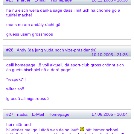
#29 marcel
E-Mail
Homepage
28.11.2005 - 18:30
ha nu eisch wellä dankä säge dass i mit üch ha chönne go ä
tüüfel mache!
mues nu am andäly rächt gä.
gruess usem grossmoos
#28 Andy (dä jung vudä noch vize-präsidentin)
10.10.2005 - 21:25
geili homepage...!! voll aktuell, dä sport-club gross chönnt sich
äs guets bischpiel nä a derä page!!
*respekt*!!
wiiter so!!
lg usdä allmigstrouss 3
#27 nadia
E-Mail
Homepage
17.06.2005 - 10:04
hoi mitänand
bi wieder mal go luägä was da so lauft
hät immer schöni