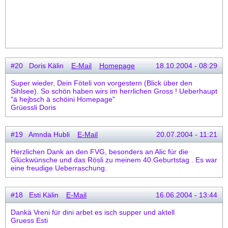
#20 Doris Kälin
E-Mail
Homepage
18.10.2004 - 08:29
Super wieder, Dein Föteli von vorgestern (Blick über den
Sihlsee). So schön haben wirs im herrlichen Gross ! Ueberhaupt
"ä hejbsch ä schöini Homepage"
Grüessli Doris
#19 Amnda Hubli
E-Mail
20.07.2004 - 11:21
Herzlichen Dank an den FVG, besonders an Alic für die
Glückwünsche und das Rösli zu meinem 40.Geburtstag . Es war
eine freudige Ueberraschung.
#18 Esti Kälin
E-Mail
16.06.2004 - 13:44
Dankä Vreni für dini arbet es isch supper und aktell
Gruess Esti