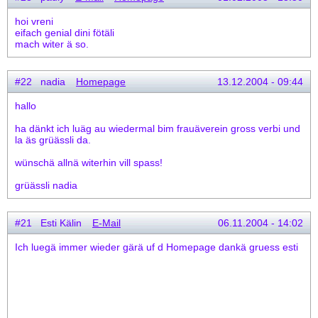
hoi vreni
eifach genial dini fötäli
mach witer ä so.
#22 nadia
Homepage
13.12.2004 - 09:44
hallo
ha dänkt ich luäg au wiedermal bim frauäverein gross verbi und
la äs grüässli da.
wünschä allnä witerhin vill spass!
grüässli nadia
#21 Esti Kälin
E-Mail
06.11.2004 - 14:02
Ich luegä immer wieder gärä uf d Homepage dankä gruess esti