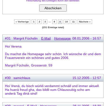
Freischaltung des Eintrages durch den Betreiber.
...
« Vorherige
1
2
3
8
9
10
11
Nächste »
(151 Einträge total)
#31 Margrit Füchslin
E-Mail
Homepage
08.01.2006 - 16:57
Hoi Verena
Du machst die Homepage sehr schön. Ich wünsche dir und dem
Frauenverein ein schönes und gutes 2006.
Margrit Füchslin, Grosserstr. 59
#30 samichlaus
15.12.2005 - 12:57
Hoi Vrenä, du bisch würkli verdammt schnäll und immer aktuell.
Ha huerä freud gha, das bildli vum Chlausoubig scho am
anderä Tag dinä sind!